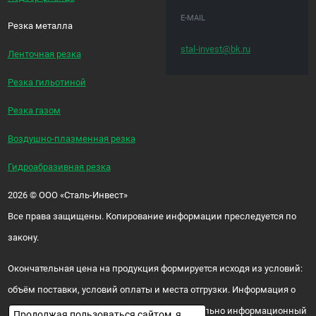
E-MAIL
Резка металла
stal-invest@bk.ru
Ленточная резка
Резка гильотиной
Резка газом
Воздушно-плазменная резка
Гидроабразивная резка
2026
©
ООО «Сталь-Инвест»
Все права защищены. Копирование информации преследуется по
закону.
Окончательная цена на продукция формируется исходя из условий:
объём поставки, условий оплаты и места отгрузки. Информация о
цене и наличии продукции носит исключительно информационный
Продолжая пользоваться сайтом, я