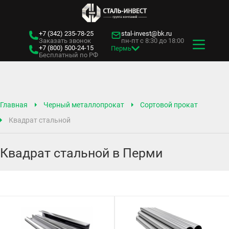
+7 (342)
235-78-25
stal-invest@bk.ru
Заказать звонок
пн-пт с 8:30 до 18:00
+7 (800)
500-24-15
Пермь
Бесплатный по РФ
Главная
Черный металлопрокат
Сортовой прокат
Квадрат стальной
Квадрат стальной в Перми