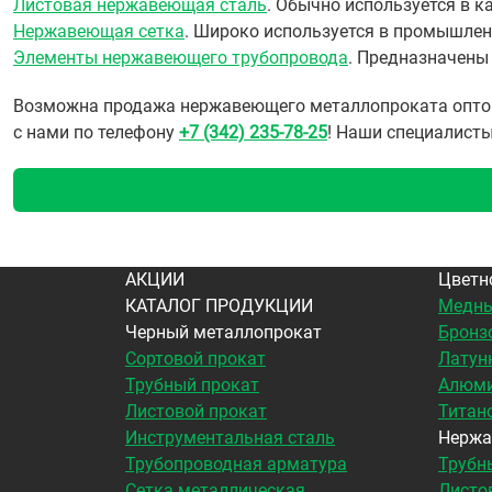
Листовая нержавеющая сталь
. Обычно используется в 
Нержавеющая сетка
. Широко используется в промышлен
Элементы нержавеющего трубопровода
. Предназначены
Возможна продажа нержавеющего металлопроката оптом и
с нами по телефону
+7 (342) 235-78-25
! Наши специалисты
АКЦИИ
Цветн
КАТАЛОГ ПРОДУКЦИИ
Медны
Черный металлопрокат
Бронз
Сортовой прокат
Латун
Трубный прокат
Алюми
Листовой прокат
Титан
Инструментальная сталь
Нержа
Трубопроводная арматура
Трубн
Сетка металлическая
Листо