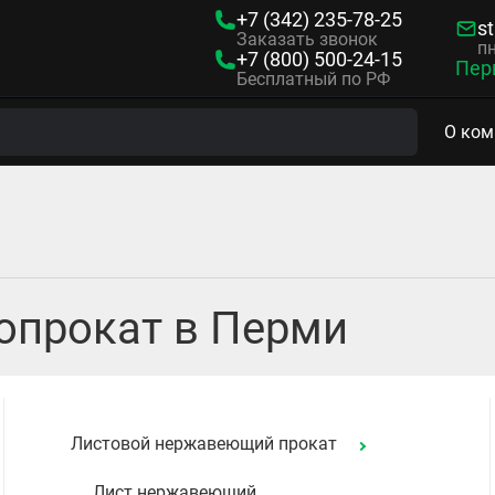
+7 (342)
235-78-25
s
Заказать звонок
пн
+7 (800)
500-24-15
Пер
Бесплатный по РФ
О ком
прокат в Перми
Листовой нержавеющий прокат
Лист нержавеющий