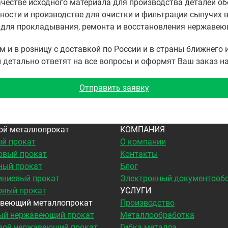
качестве исходного материала для производства деталей о
ности и производстве для очистки и фильтрации сыпучих 
 для прокладывания, ремонта и восстановления нержавею
 в розницу с доставкой по России и в страны ближнего и
 детально ответят на все вопросы и оформят Ваш заказ н
Отправить заявку
ой металлопрокат
КОМПАНИЯ
й прокат
О компании
овый прокат
Контакты
ный прокат
Блог
ниевый прокат
Электронный документооб
овый прокат
УСЛУГИ
веющий металлопрокат
Производство
ый нержавеющий прокат
Металлообработка
вой нержавеющий прокат
Гибка металла